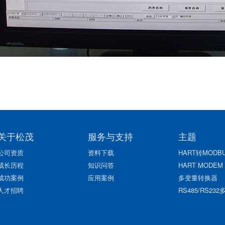
关于松茂
服务与支持
主题
公司资质
资料下载
HART转MODBU
成长历程
知识问答
HART MODEM
成功案例
应用案例
多变量转换器
人才招聘
RS485/RS23